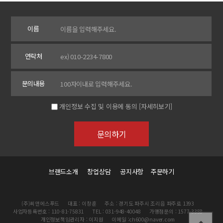
이름
연락처
문의내용
개인정보 수집 및 이용에 동의
[자세히보기]
브랜드소개
창업상담
공지사항
주문하기
(주)씨앤에스푸드
대표 : 이창훈
주소 : 경기도 파주시 조리읍 파주로 1393
사업자등록번호 : 110-81-75831
TEL : 031-948-40048
가맹점문의 : 1577-3358
개인정보책임관리자 : 이지원
이메일 :ch600@naver.com