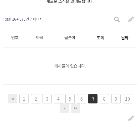
새로운 소식을 알려드립니다.
Total 164,575건
7 페이지
번호
제목
글쓴이
조회
날짜
게시물이 없습니다.
1
2
3
4
5
6
8
9
10
7