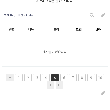
새로운 소식을 알려드립니다.
Total 163,198건
5 페이지
번호
제목
글쓴이
조회
날짜
게시물이 없습니다.
1
2
3
4
6
7
8
9
10
5