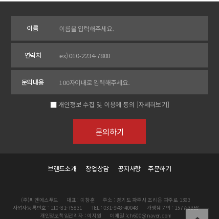
이름
연락처
문의내용
개인정보 수집 및 이용에 동의
[자세히보기]
브랜드소개
창업상담
공지사항
주문하기
(주)씨앤에스푸드
대표 : 이창훈
주소 : 경기도 파주시 조리읍 파주로 1393
사업자등록번호 : 110-81-75831
TEL : 031-948-40048
가맹점문의 : 1577-3358
개인정보책임관리자 : 이지원
이메일 :ch600@naver.com