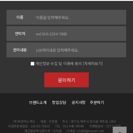
이름
연락처
문의내용
개인정보 수집 및 이용에 동의
[자세히보기]
브랜드소개
창업상담
공지사항
주문하기
(주)씨앤에스푸드
대표 : 이창훈
주소 : 경기도 파주시 조리읍 파주로 1393
사업자등록번호 : 110-81-75831
TEL : 031-948-40048
가맹점문의 : 1577-3358
개인정보책임관리자 : 이지원
이메일 :ch600@naver.com