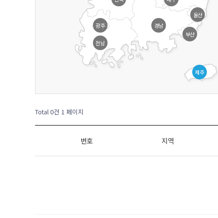
울산
광주
경남
부산
전남
제주
Total 0건
1 페이지
번호
지역