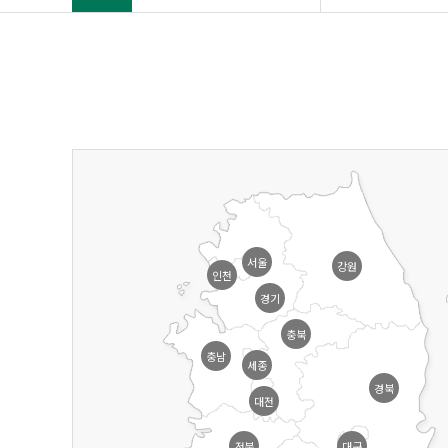
서울
강원
인천
경기
충북
충남
세종
경북
대전
전북
대구