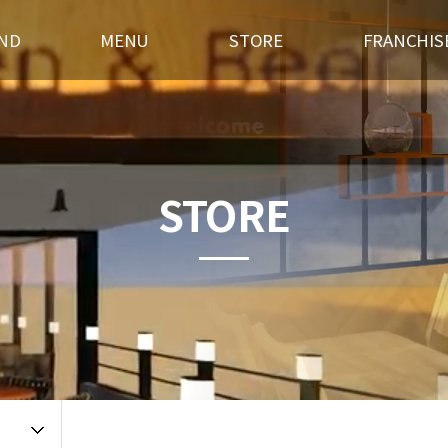
ND
MENU
STORE
FRANCHIS
스토리
후라이드
전국매장찾기
창업경쟁력
혁
오븐구이
가맹점 홍보실
개설절차
랜드소개
포차메뉴
인테리어
창업상담
STORE
 길
오픈갤러리