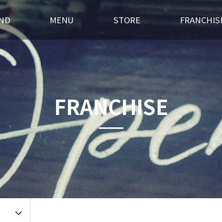
ND
MENU
STORE
FRANCHIS
스토리
후라이드
전국매장찾기
창업경쟁력
혁
오븐구이
가맹점 홍보실
개설절차
랜드소개
포차메뉴
인테리어
창업상담
FRANCHISE
 길
오픈갤러리