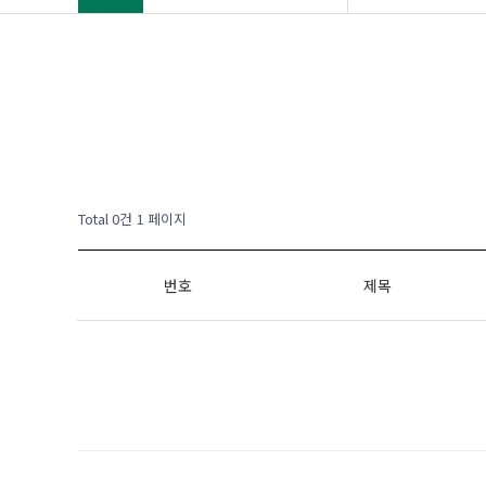
Total 0건
1 페이지
번호
제목