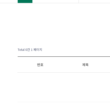
Total 0건
1 페이지
번호
제목