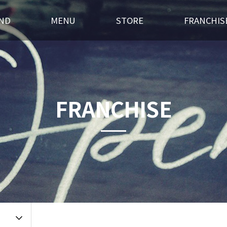
ND
MENU
STORE
FRANCHIS
스토리
후라이드
전국매장찾기
창업경쟁력
혁
오븐구이
가맹점 홍보실
개설절차
랜드소개
포차메뉴
인테리어
창업상담
FRANCHISE
 길
오픈갤러리