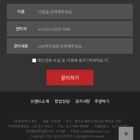
이름
연락처
문의내용
개인정보 수집 및 이용에 동의
[자세히보기]
브랜드소개
창업상담
공지사항
주문하기
(주)씨앤에스푸드
대표 : 이창훈
주소 : 경기도 파주시 조리읍 파주로 1393
사업자등록번호 : 110-81-75831
TEL : 031-948-40048
가맹점문의 : 1577-3358
개인정보책임관리자 : 이지원
이메일 :ch600@naver.com
Copyright 2022 모모치킨하우스 All Rights Reserved.