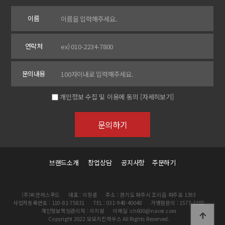
이름
연락처
문의내용
개인정보 수집 및 이용에 동의
[자세히보기]
브랜드소개
창업상담
공지사항
주문하기
(주)씨앤에스푸드
대표 : 이창훈
주소 : 경기도 파주시 조리읍 파주로 1393
사업자등록번호 : 110-81-75831
TEL : 031-948-40048
가맹점문의 : 1577-3358
개인정보책임관리자 : 이지원
이메일 :ch600@naver.com
Copyright 2022 모모치킨하우스 All Rights Reserved.