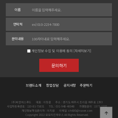
이름
연락처
문의내용
개인정보 수집 및 이용에 동의
[자세히보기]
브랜드소개
창업상담
공지사항
주문하기
(주)씨앤에스푸드
대표 : 이창훈
주소 : 경기도 파주시 조리읍 파주로 1393
사업자등록번호 : 110-81-75831
TEL : 031-948-40048
가맹점문의 : 1577-3358
개인정보책임관리자 : 이지원
이메일 :ch600@naver.com
Copyright 2022 모모치킨하우스 All Rights Reserved.