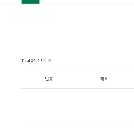
Total 0건
1 페이지
번호
제목