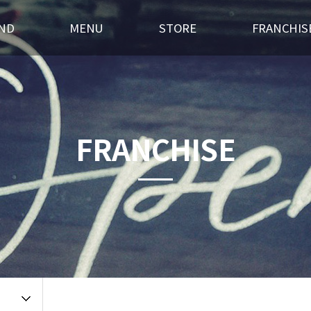
ND
MENU
STORE
FRANCHIS
스토리
후라이드
전국매장찾기
창업경쟁력
혁
오븐구이
가맹점 홍보실
개설절차
랜드소개
포차메뉴
인테리어
창업상담
FRANCHISE
 길
오픈갤러리