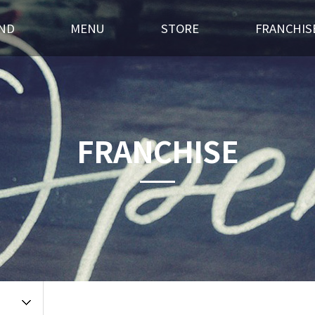
ND
MENU
STORE
FRANCHIS
스토리
후라이드
전국매장찾기
창업경쟁력
혁
오븐구이
가맹점 홍보실
개설절차
랜드소개
포차메뉴
인테리어
창업상담
FRANCHISE
 길
오픈갤러리