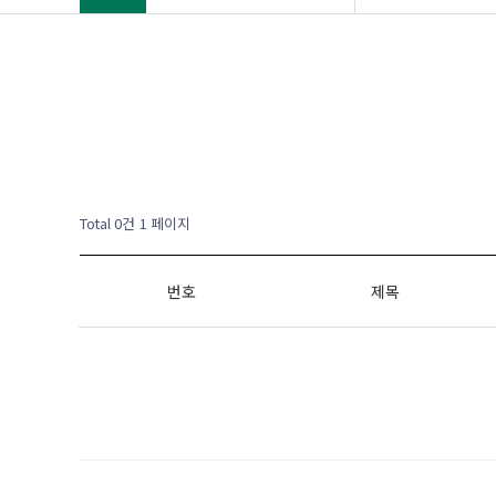
Total 0건
1 페이지
번호
제목