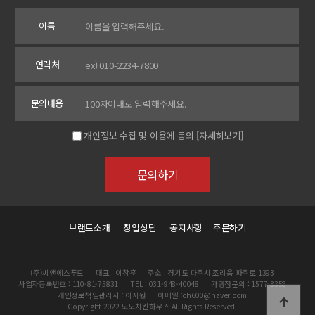
이름
연락처
문의내용
개인정보 수집 및 이용에 동의
[자세히보기]
브랜드소개
창업상담
공지사항
주문하기
(주)씨앤에스푸드
대표 : 이창훈
주소 : 경기도 파주시 조리읍 파주로 1393
사업자등록번호 : 110-81-75831
TEL : 031-948-40048
가맹점문의 : 1577-3358
개인정보책임관리자 : 이지원
이메일 :ch600@naver.com
Copyright 2022 모모치킨하우스 All Rights Reserved.