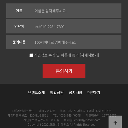
이름
연락처
문의내용
개인정보 수집 및 이용에 동의
[자세히보기]
브랜드소개
창업상담
공지사항
주문하기
(주)씨앤에스푸드
대표 : 이창훈
주소 : 경기도 파주시 조리읍 파주로 1393
사업자등록번호 : 110-81-75831
TEL : 031-948-40048
가맹점문의 : 1577-3358
개인정보책임관리자 : 이지원
이메일 :ch600@naver.com
Copyright 2022 모모치킨하우스 All Rights Reserved.