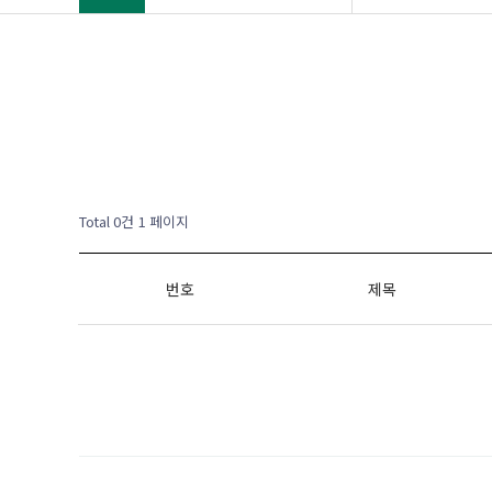
Total 0건
1 페이지
번호
제목