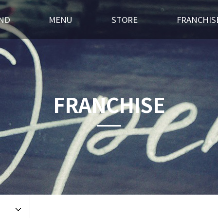
ND
MENU
STORE
FRANCHIS
스토리
후라이드
전국매장찾기
창업경쟁력
혁
오븐구이
가맹점 홍보실
개설절차
랜드소개
포차메뉴
인테리어
창업상담
FRANCHISE
 길
오픈갤러리