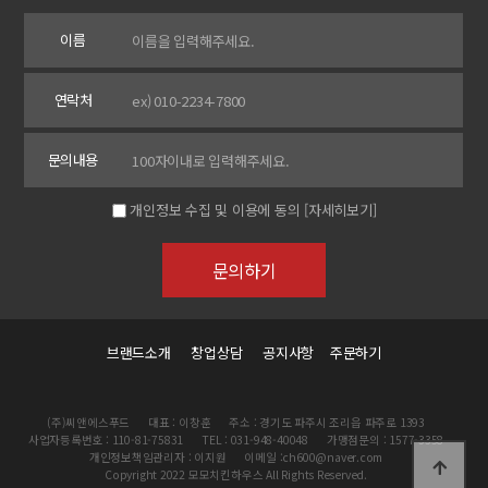
이름
연락처
문의내용
개인정보 수집 및 이용에 동의
[자세히보기]
브랜드소개
창업상담
공지사항
주문하기
(주)씨앤에스푸드
대표 : 이창훈
주소 : 경기도 파주시 조리읍 파주로 1393
사업자등록번호 : 110-81-75831
TEL : 031-948-40048
가맹점문의 : 1577-3358
개인정보책임관리자 : 이지원
이메일 :ch600@naver.com
Copyright 2022 모모치킨하우스 All Rights Reserved.