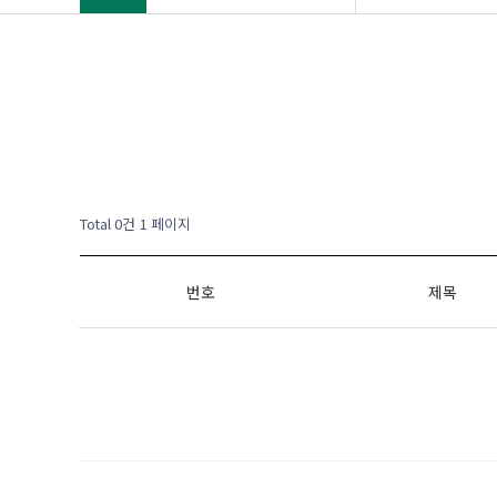
Total 0건
1 페이지
번호
제목