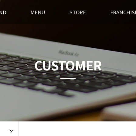
ND
MENU
STORE
FRANCHIS
스토리
후라이드
전국매장찾기
창업경쟁력
혁
오븐구이
가맹점 홍보실
개설절차
랜드소개
포차메뉴
인테리어
창업상담
CUSTOMER
 길
오픈갤러리