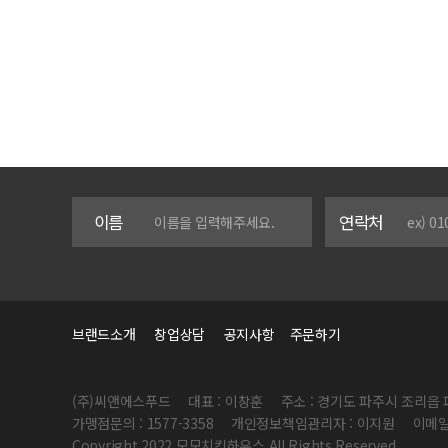
이름
연락처
브랜드소개
창업상담
공지사항
주문하기
(주)씨앤에스푸드
대표 : 이창훈
주소 : 경기도 파주시 조리읍 
가맹점문의 : 1577-3358
개인정보책임관리자 : 이지원
이메일 
Copyright 2022 모모치킨하우스 All Rights Reserved.